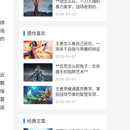
**铠怎么玩，一刀入魂的
暴力美学，战场收割的艺
术**
2026-04-22
续
场
猜你喜欢
的
王者怎么看自己段位，一
场关于自我与荣耀的辩证
2026-05-07
**饥荒怎么抓兔子：生存
猎手的陷阱艺术**
近
2026-05-07
颗
王者荣耀诸葛亮教学，掌
保
控战场节奏的智慧军师副
葛
标题，运筹帷幄决胜千里
2026-05-07
返
经典文章