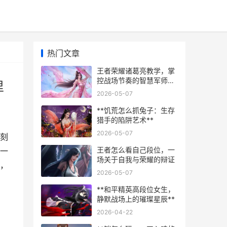
热门文章
王者荣耀诸葛亮教学，掌
控战场节奏的智慧军师副
里
标题，运筹帷幄决胜千里
2026-05-07
**饥荒怎么抓兔子：生存
猎手的陷阱艺术**
2026-05-07
刻
王者怎么看自己段位，一
一
场关于自我与荣耀的辩证
，
2026-05-07
**和平精英高段位女生，
静默战场上的璀璨星辰**
2026-04-22