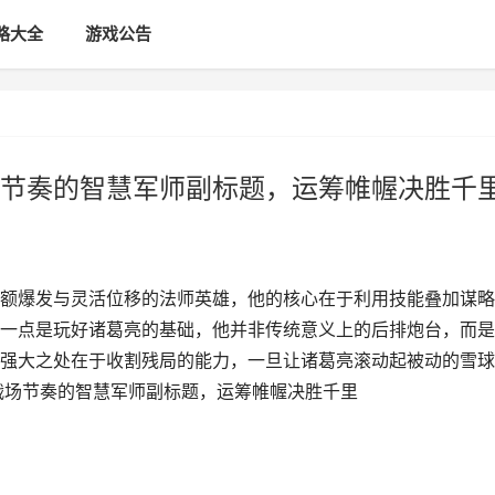
略大全
游戏公告
节奏的智慧军师副标题，运筹帷幄决胜千
额爆发与灵活位移的法师英雄，他的核心在于利用技能叠加谋略
一点是玩好诸葛亮的基础，他并非传统意义上的后排炮台，而是
强大之处在于收割残局的能力，一旦让诸葛亮滚动起被动的雪球
战场节奏的智慧军师副标题，运筹帷幄决胜千里