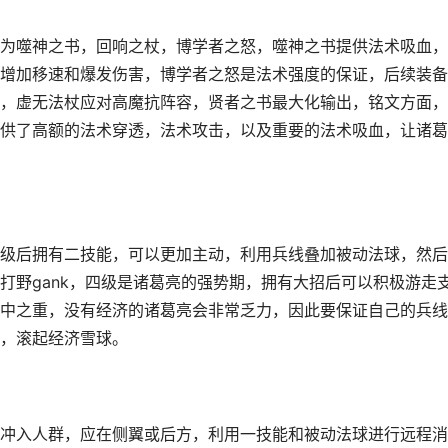
为噬神之书，回响之杖，博学者之怒，噬神之书提供法术吸血，
增加移速和爆发伤害，博学者之怒是法术强度的保证，后续装备
，虚无法杖应对高魔抗阵容，贤者之书最大化输出，铭文方面，
供了高额的法术穿透，法术攻击，以及重要的法术吸血，让诸葛
级后拥有二技能，可以更加主动，利用兵线叠加被动法球，然后
打野gank，四级是诸葛亮的强势期，拥有大招后可以积极游走
中之重，没有经济的诸葛亮会非常乏力，因此要保证自己的兵线
，滚起经济雪球。
冲入人群，应在侧翼或后方，利用一技能和被动法球进行远程消