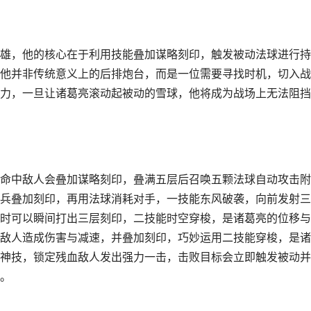
雄，他的核心在于利用技能叠加谋略刻印，触发被动法球进行持
他并非传统意义上的后排炮台，而是一位需要寻找时机，切入战
力，一旦让诸葛亮滚动起被动的雪球，他将成为战场上无法阻挡
命中敌人会叠加谋略刻印，叠满五层后召唤五颗法球自动攻击附
兵叠加刻印，再用法球消耗对手，一技能东风破袭，向前发射三
时可以瞬间打出三层刻印，二技能时空穿梭，是诸葛亮的位移与
敌人造成伤害与减速，并叠加刻印，巧妙运用二技能穿梭，是诸
神技，锁定残血敌人发出强力一击，击败目标会立即触发被动并
。