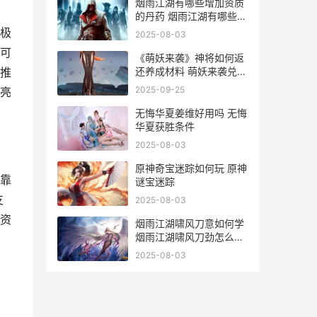
烟雨江湖有哪些增加资质
的丹药 烟雨江湖有哪些秘
技
极
2025-08-03
可
《萌妖来袭》神将如何返
还养成材料 萌妖来袭兑换
推
码大全
2025-09-25
亮
无悔华夏姜维好用吗 无悔
华夏获胜条件
2025-08-03
原神奇宝迷踪如何玩 原神
靠
谜宝迷踪
支
2025-08-03
资
烟雨江湖啸风刀意如何学
烟雨江湖啸风刀劲怎么修
炼
2025-08-03