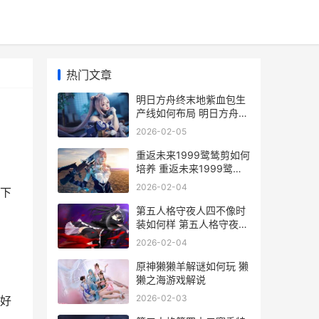
热门文章
明日方舟终末地紫血包生
产线如何布局 明日方舟终
末地预约
2026-02-05
重返未来1999鹭鸶剪如何
培养 重返未来1999鹭鸶
剪配音
2026-02-04
下
第五人格守夜人四不像时
装如何样 第五人格守夜人
是哪国人
2026-02-04
原神獭獭羊解谜如何玩 獭
獭之海游戏解说
2026-02-03
好