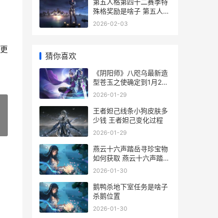
第五人格第四十二赛季特
殊格奖励是啥子 第五人格
第四十赛季精华皮肤
2026-02-03
更
猜你喜欢
《阴阳师》八咫乌最新造
型苍玉之使确定到1月28
日上线 阴阳师八咫镜
2026-01-29
王者妲己线条小狗皮肤多
少钱 王者妲己变化过程
»
2026-01-29
燕云十六声踏岳寻珍宝物
如何获取 燕云十六声踏岳
寻珍错过了
2026-01-30
鹅鸭杀地下室任务是啥子
杀鹅位置
2026-01-30