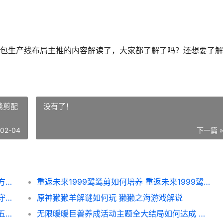
包生产线布局主推的内容解读了，大家都了解了吗？还想要了解
鸶剪配
没有了！
-02-04
下一篇 
明日方舟终末地紫血包生产线如何布局 明日方舟终末地预约
重返未来1999鹭鸶剪如何培养 重返未来1999鹭鸶剪配音
第五人格守夜人四不像时装如何样 第五人格守夜人是哪国人
原神獭獭羊解谜如何玩 獭獭之海游戏解说
第五人格第四十二赛季特殊格奖励是啥子 第五人格第四十赛季精华皮肤
无限暖暖巨兽养成活动主题全大结局如何达成 无限暖暖巨兽养成活动时间