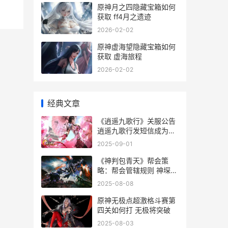
原神月之四隐藏宝箱如何
获取 ff4月之遗迹
2026-02-02
原神虚海望隐藏宝箱如何
获取 虚海旅程
2026-02-02
经典文章
《逍遥九歌行》关服公告
逍遥九歌行发短信成为监
督管理员
2025-09-01
《神判包青天》帮会策
略：帮会管辖规则 神堔包
青天
2025-08-08
原神无极点超激格斗赛第
四关如何打 无极将突破
2025-08-03