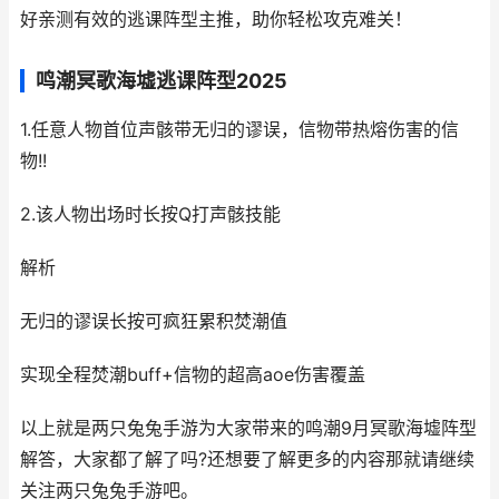
好亲测有效的逃课阵型主推，助你轻松攻克难关！
鸣潮冥歌海墟逃课阵型2025
1.任意人物首位声骸带无归的谬误，信物带热熔伤害的信
物!!
2.该人物出场时长按Q打声骸技能
解析
无归的谬误长按可疯狂累积焚潮值
实现全程焚潮buff+信物的超高aoe伤害覆盖
以上就是两只兔兔手游为大家带来的鸣潮9月冥歌海墟阵型
解答，大家都了解了吗?还想要了解更多的内容那就请继续
关注两只兔兔手游吧。