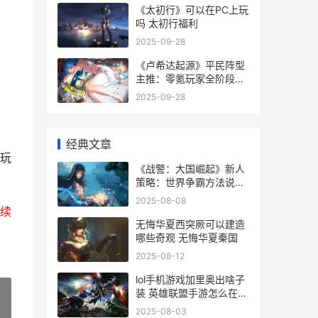
《太初行》可以在PC上玩
吗 太初行福利
2025-09-28
《卢希达起源》平民阵型
主推：零氪玩家全阶段阵
型组合指导 卢希起博士简
2025-09-28
介
经典文章
玩
《战警：大国崛起》新人
策略：世界争霸方法说明
战警大国崛起破解版内购
2025-08-08
破解版2020
续
无悔华夏西突厥可以建造
哪些奇观 无悔华夏秦国
2025-08-12
lol手机游戏加里奥出啥子
装 英雄联盟手游怎么在游
戏里用加成卡
2025-08-03