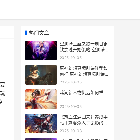
热门文章
空洞骑士丝之歌一周目钢
铁之魂开始策略 空洞骑士
丝之歌简易钥匙
2025-10-05
原神幻想真境剧诗阵型如
何样 原神幻想真境剧诗困
难模式怎么开
2025-10-05
要
鸣潮新人物仇远如何样
玩
空
2025-10-05
《热血江湖归来》养成手
札丨刺客杀人于无形的秘
籍 热血江湖归来官方正版
2025-10-03
官网