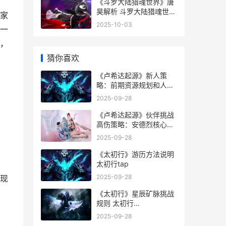
《斗罗大陆猎魂世界》唐
昊解析 斗罗大陆猎魂世界
家
打卡点
2025-10-03
一
，
猜你喜欢
《卢希达起源》新人策
略：前期资源规划和人物
培养全解析 卢希达起源破
2025-09-28
解版
《卢希达起源》伙伴挑战
高伤策略：安德烈核心阵
型和宠物组合解析 《卢希
2025-09-28
达起源》在线阅读
《太初行》游历方法说明
太初行tap
2025-09-28
出现
《太初行》星辰矿脉挑战
规则 太初行
2471a0149ea910fd77
2025-09-28