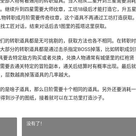
全部人物有着通用的转职道具。当人物从二星升到三星需要消耗
。继续升到四星需要大师纹章，工坊18级后才能打造它，升五
人物转职成月阶需要传奇纹章，这个道具不再通过工坊打造获取
堡找工匠对话，结束对话后去1图里的孤塔这里获取。
们的转职道具都是无可挑剔的，获取方法也各不相同。在转职时
大部分的转职道具都是通过击杀指定BOSS掉落，比如转职成剑
道具要去特定敌方购买或者兑换，兑换人物通常有城堡里的红袍贤
需要去通关特定的冒险副本，通关后结算时有概率出现。最后就
卡，层数越高掉落道具的几率越大。
的是啥子道具，那么日阶需要十个相同的道具。另外还要消耗一
会得到沙子的图纸，接着就可以在工坊里打造沙子。
没有了！