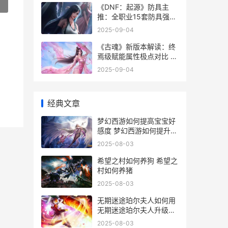
»
《DNF：起源》防具主
推：全职业15套防具强度
排行榜 dnf起源壁纸
2025-09-04
《古魂》新版本解读：终
焉级赋能属性极点对比 古
魂是什
2025-09-04
经典文章
梦幻西游如何提高宝宝好
感度 梦幻西游如何提升修
炼上限
2025-08-03
希望之村如何养狗 希望之
村如何养猪
2025-08-03
无期迷途珀尔夫人如何用
无期迷途珀尔夫人升级材
料
2025-08-03