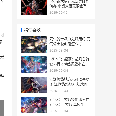
专
《小镇大厨》无法登陆如
何办 小镇大厨无限金币钻
星
石破解版
2025-09-10
。
猜你喜欢
可
元气骑士吸血鬼好用吗 元
宗
气骑士吸血鬼怎么打
2025-09-04
是
《DNF：起源》超凡首饰
套排行 dnf起源版本宣传
视频
2025-09-04
种
江湖悠悠地方志可以换啥
子 江湖悠悠地方志彪炳千
古
2025-09-04
元气骑士牧师技能如何样
元气骑士 牧师 二技能
2025-09-04