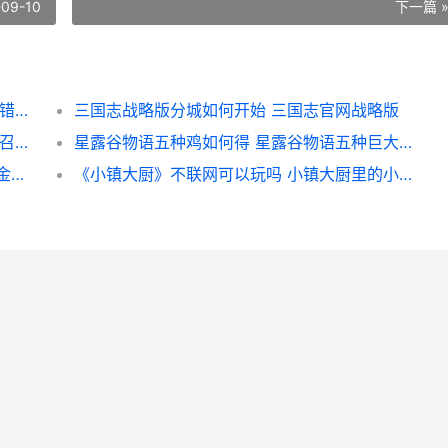
-09-10
下一篇 
地下城堡2转职道具如何获取 地下城堡2转职错了能改吗
三国志战略版分城如何开始 三国志官网战略版
《召唤和合成2》新人策略：资源作用&规划 召唤与合成 知乎
星露谷物语五种鸡如何得 星露谷物语五种巨大作物
《小镇大厨》无法登陆如何办 小镇大厨无限金币钻石破解版
《小镇大厨》不联网可以玩吗 小镇大厨里的小游戏叫什么