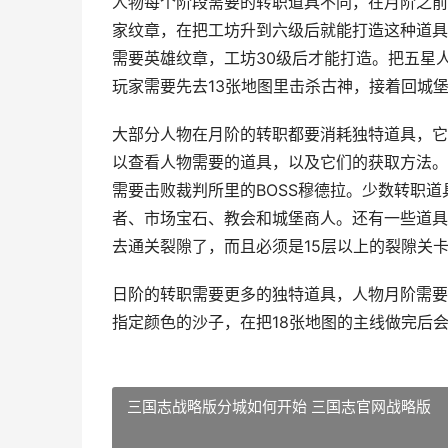
人物每个阶段需要的转职道具不同，在月阶之前
家纹章，在把工坊升到六级后就能打造这种道具
需要英雄纹章，工坊30级后才能打造。把五星
玩家需要先去13张地图里击杀古神，接着回城
大部分人物在月阶的转职都要消耗独特道具，它
以查看人物需要的道具，以及它们的获取方法。
需要击败裁判所里的BOSS穆德拉。少数转职
者、市场宝石、教会和城堡商人。还有一些道具
去通关裂隙了，而且必须是15层以上的裂隙关
日阶的转职需要更多的独特道具，人物月阶需要
指定颜色的沙子，在把18张地图的主线做完后
三国志战略版分城如何开始 三国志官网战略版