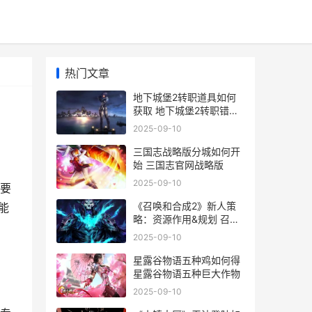
热门文章
地下城堡2转职道具如何
获取 地下城堡2转职错了
能改吗
2025-09-10
三国志战略版分城如何开
始 三国志官网战略版
2025-09-10
要
《召唤和合成2》新人策
能
略：资源作用&规划 召唤
与合成 知乎
2025-09-10
星露谷物语五种鸡如何得
星露谷物语五种巨大作物
2025-09-10