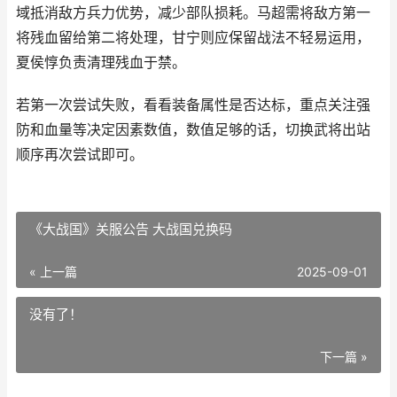
域抵消敌方兵力优势，减少部队损耗。马超需将敌方第一
将残血留给第二将处理，甘宁则应保留战法不轻易运用，
夏侯惇负责清理残血于禁。
若第一次尝试失败，看看装备属性是否达标，重点关注强
防和血量等决定因素数值，数值足够的话，切换武将出站
顺序再次尝试即可。
《大战国》关服公告 大战国兑换码
« 上一篇
2025-09-01
没有了！
下一篇 »