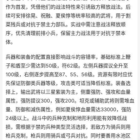
作为首发，凭借他们的战法特性来引诱敌方释放战法。后
续可安排徐晃、祝融、夏侯惇等统率较高的武将，用于割
菜残兵或对抗于禁主力部队。实战中需注意战法释放顺
序，优先清理前排小兵，保留主力战法用于对抗于禁本
体。
兵器和装备的配置直接影响战斗的容错率，基础标准上鞭
子和盾至少需达到50级，符62级。左侧兵器提议全升至
100级，右侧逐步提高至87、55、56级。资源有限时应优
先保证防御类兵器等级，攻击类可适当降低标准。装备选
择上，输出武将以三星紫装为主，侧重强防、强攻和血量
属性，强防提议300，强攻200。坦克或辅助武将则需堆血
量、防御和减伤属性，例如夏侯惇血量需达33000，强防
24级以上。战斗中的兵种克制和地形利用能有效降低战
损，需根据于禁的兵种类型灵活选择，若敌方为骑兵则用
枪兵克制，枪兵则用骑兵或弓兵对抗。同时要善用水池区