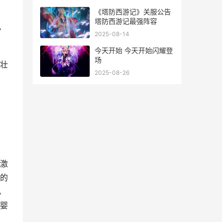
。
《塔防西游记》关服公告
塔防西游记最强阵容
，
2025-08-14
今天开始 今天开始闪耀登
场
壮
2025-08-26
激
的
，
婴