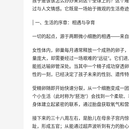
孩子是该该怎么办办来到这个全球上的？这个难
过与人文情感。它既是一场始于微观的生活奇迹
| 一、生活的序章：相遇与孕育
一切的起点，源于两颗微小细胞的相遇——来自
女性体内，卵巢每月通常释放一个成熟的卵子，
量庞大，却需要经过一场艰难的“远征”。它们
能抵达输卵管深处。当其中一个精子成功穿透卵
性的一刻，已经决定了孩子未来的性别、遗传特
受精卵随即开始快速分裂，从一个细胞变成一团
个小生活（此时称为“胚泡”）会找到一个柔软、
身体建立起紧密的联系，通过胎盘获取氧气和营
接下来的三十八周左右，是胎儿在母亲子宫内惊
趾，形成五官；从能通过超声波听到有力的胎心