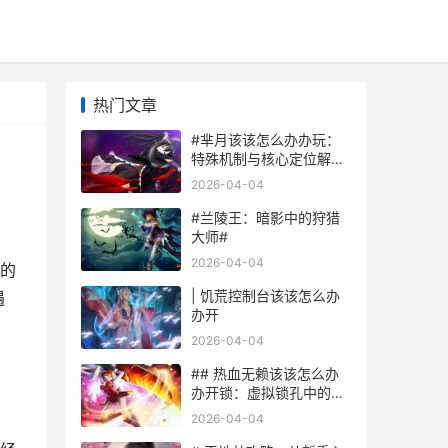
热门文章
#芈月该该怎么办办玩：
特殊机制与核心定位解析
#
2026-04-04
#兰陵王：暗影中的狩猎
大师#
2026-04-04
的
| 饥荒控制台该该怎么办
遇
办开
2026-04-04
## 热血无赖该该怎么办
办开锁：虚拟锁孔中的诚
实道义
2026-04-04