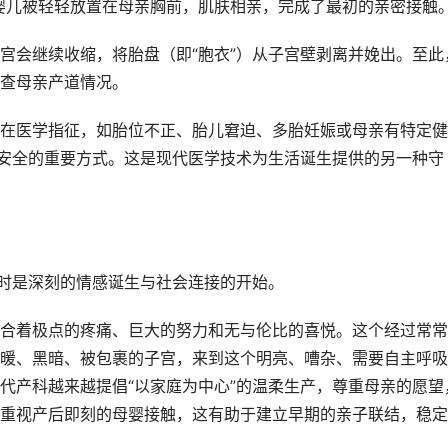
婴儿被轻轻放置在母亲胸前，肌肤相亲，完成了最初的亲密接触
宫会继续收缩，将胎盘（即“胞衣”）从子宫壁剥离并娩出。至此
查母亲产道情况。
在医学指征，如胎位不正、胎儿窘迫、多胎妊娠或母亲有特定健
子安全的重要方式。这是现代医学技术为生活诞生提供的另一种守
同时是深刻的情感诞生与社会连接的开始。
合着极点的疼痛、巨大的努力和无与伦比的喜悦。这个经过常常
暖、黑暗、被包裹的子宫，来到这个明亮、嘈杂、需要自主呼吸
代产科越来越提倡“以家庭为中心”的温柔生产，尊重母亲的愿望
重视产后即刻的母婴接触，这有助于建立早期的亲子联结，稳定