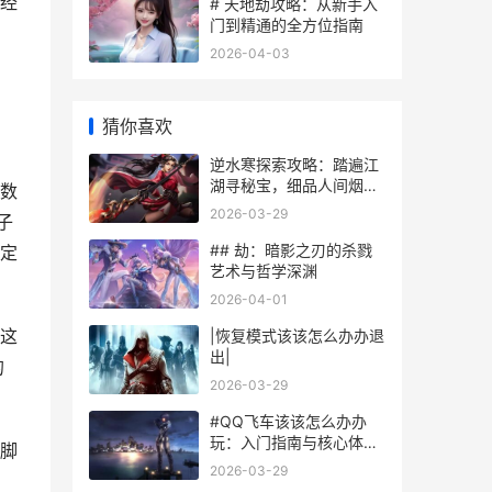
经
# 天地劫攻略：从新手入
门到精通的全方位指南
2026-04-03
猜你喜欢
逆水寒探索攻略：踏遍江
湖寻秘宝，细品人间烟火
数
气
2026-03-29
子
## 劫：暗影之刃的杀戮
定
艺术与哲学深渊
2026-04-01
这
|恢复模式该该怎么办办退
出|
的
2026-03-29
#QQ飞车该该怎么办办
玩：入门指南与核心体验
脚
#
2026-03-29