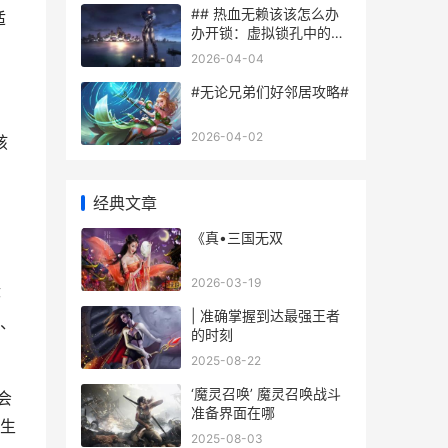
## 热血无赖该该怎么办
适
办开锁：虚拟锁孔中的诚
实道义
2026-04-04
#无论兄弟们好邻居攻略#
2026-04-02
孩
经典文章
《真•三国无双
2026-03-19
疼
| 准确掌握到达最强王者
、
的时刻
2025-08-22
‘魔灵召唤’ 魔灵召唤战斗
会
准备界面在哪
生
2025-08-03