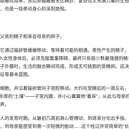
题看似简单，背后却蕴藏着无比精妙、复杂而又充满力量的生物
，也是一段牵动身心的深刻旅程。
父亲的精子和来自母亲的卵子。
它通过输卵管缓缓移动，等待着可能的相遇。男性产生的精子，
进入女性身体后，必须克服重重障碍，最终只有极少数最强健的精
子外膜时，生活的融合瞬间完成，形成无可挑剔的受精卵。这决
征等基本蓝图。
细胞，并沿着输卵管向子宫腔移动。大约在受精后的一周左右，
丰厚的“土壤”——子宫内膜，并小心翼翼地“着床”，从此与母亲
养。
人的发育时期。从最初几周初具心管搏动，到逐渐分化出手指、
，到母亲能感受到第一次轻微的胎动……这个经过并非简单的“长