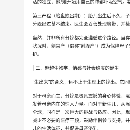
活的独立，他/她开始用自己的肺部呼吸空气。
第三产程（胎盘娩出期）：胎儿出生后不久，子
分娩经过基本结束。医生会妥善处理脐带，并检
当然，并非所有分娩都完全遵循这个路径。当存
状况时，剖宫产（俗称“剖腹产”）成为保障母
护。
| 三、超越生物学：情感与社会维度的诞生
“生出来”的含义，远不止于生理上的娩出。它
对于母亲而言，分娩是极具震撼的身心体验，混
发着母亲内在的惊人力量。而对于新生儿，从温
全球，同样是一次巨大的挑战与适应。因此，现
减少不必要的医疗干预，鼓励伴侣参与支持，并
儿的生活体征，并促进母亲泌乳。