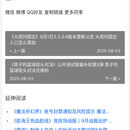
微信
微博
QQ好友
复制链接
更多同享
《大周列国志》8月1日3.3.0.6版本更新公告 大周列国志
人口怎么增加
« 上一篇
2025-08-03
《黑子的篮球街头对决》公开测试限量补给第5弹 黑子的
篮球街头对决兑换码
2025-08-03
下一篇 »
延伸阅读
《魔法祈幻界》账号封禁通知及风险提示 魔法幻术
《航海王热血航线》竞技场战报丨9月战报出炉 航海王热血航线官网