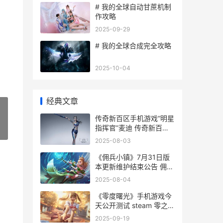
# 我的全球自动甘蔗机制
作攻略
2025-09-29
# 我的全球合成完全攻略
2025-10-04
经典文章
传奇新百区手机游戏“明星
指挥官”麦迪 传奇新百区
»
手机怎么下载
2025-08-03
《佣兵小镇》7月31日版
本更新维护结束公告 佣兵
小镇7月礼包码最新
2025-08-04
《零度曙光》手机游戏今
天公开测试 steam 零之曙
光
2025-09-19