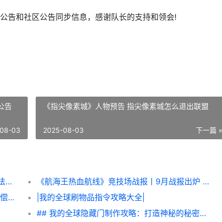
告和社区公告同步信息，感谢队长的支持和领会!
公告
《指尖像素城》人物预告 指尖像素城怎么退出联盟
08-03
2025-08-03
下一篇 
《魔法祈幻界》账号封禁通知及风险提示 魔法幻术
《航海王热血航线》竞技场战报丨9月战报出炉 航海王热血航线官网
《偃武》制作人来信丨中秋活动主题说明&补偿方法 洛阳偃武文化有限公司
|我的全球刷物品指令攻略大全|
## 我的全球隐藏门制作攻略：打造神秘的秘密通道