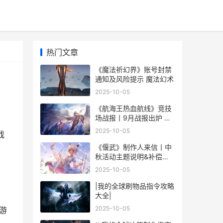
热门文章
《魔法祈幻界》账号封禁
通知及风险提示 魔法幻术
2025-10-05
《航海王热血航线》竞技
场战报丨9月战报出炉 航
海王热血航线官网
2025-10-05
戏
《偃武》制作人来信丨中
秋活动主题说明&补偿方
法 洛阳偃武文化有限公司
2025-10-05
|我的全球刷物品指令攻略
大全|
2025-10-05
游