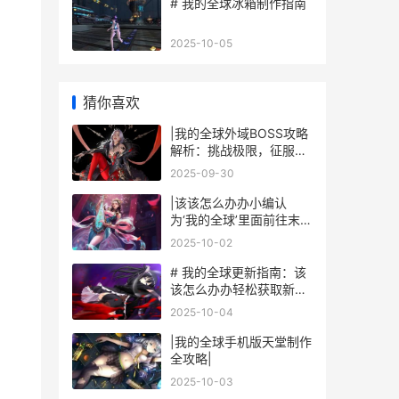
# 我的全球冰箱制作指南
2025-10-05
。
猜你喜欢
|我的全球外域BOSS攻略
解析：挑战极限，征服强
敌|
2025-09-30
|该该怎么办办小编认
为‘我的全球’里面前往末影
城：全面攻略|
2025-10-02
# 我的全球更新指南：该
该怎么办办轻松获取新版
本
2025-10-04
|我的全球手机版天堂制作
全攻略|
2025-10-03