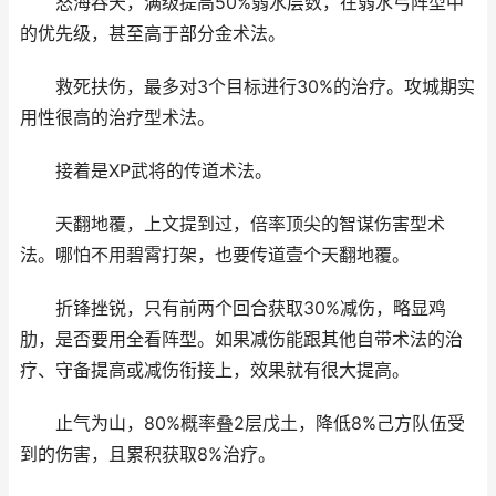
怒海吞天，满级提高50%弱水层数，在弱水弓阵型中
的优先级，甚至高于部分金术法。
救死扶伤，最多对3个目标进行30%的治疗。攻城期实
用性很高的治疗型术法。
接着是XP武将的传道术法。
天翻地覆，上文提到过，倍率顶尖的智谋伤害型术
法。哪怕不用碧霄打架，也要传道壹个天翻地覆。
折锋挫锐，只有前两个回合获取30%减伤，略显鸡
肋，是否要用全看阵型。如果减伤能跟其他自带术法的治
疗、守备提高或减伤衔接上，效果就有很大提高。
止气为山，80%概率叠2层戊土，降低8%己方队伍受
到的伤害，且累积获取8%治疗。