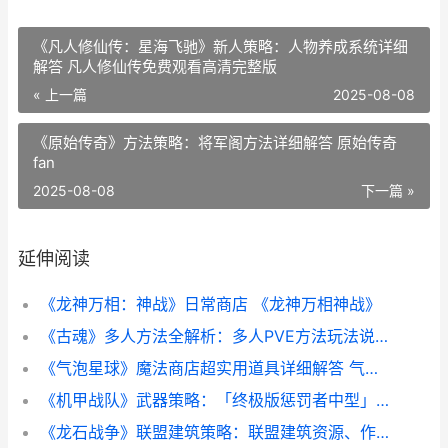
《凡人修仙传：星海飞驰》新人策略：人物养成系统详细
解答 凡人修仙传免费观看高清完整版
« 上一篇
2025-08-08
《原始传奇》方法策略：将军阁方法详细解答 原始传奇
fan
2025-08-08
下一篇 »
延伸阅读
《龙神万相：神战》日常商店 《龙神万相神战》
《古魂》多人方法全解析：多人PVE方法玩法说明 魂血古戒
《气泡星球》魔法商店超实用道具详细解答 气泡星球下载安装
《机甲战队》武器策略：「终极版惩罚者中型」武器详细解答 机甲战队游戏视频
《龙石战争》联盟建筑策略：联盟建筑资源、作用详细解答 龙只战争