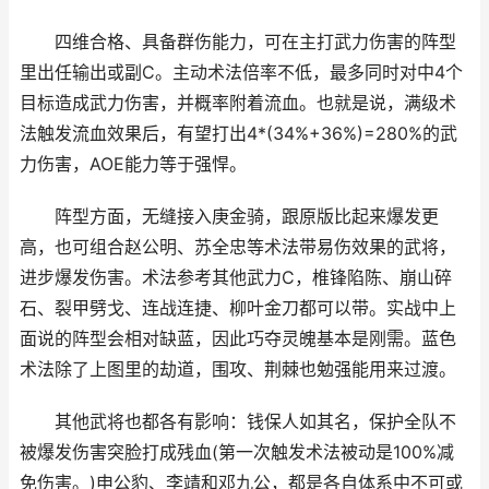
四维合格、具备群伤能力，可在主打武力伤害的阵型
里出任输出或副C。主动术法倍率不低，最多同时对中4个
目标造成武力伤害，并概率附着流血。也就是说，满级术
法触发流血效果后，有望打出4*(34%+36%)=280%的武
力伤害，AOE能力等于强悍。
阵型方面，无缝接入庚金骑，跟原版比起来爆发更
高，也可组合赵公明、苏全忠等术法带易伤效果的武将，
进步爆发伤害。术法参考其他武力C，椎锋陷陈、崩山碎
石、裂甲劈戈、连战连捷、柳叶金刀都可以带。实战中上
面说的阵型会相对缺蓝，因此巧夺灵魄基本是刚需。蓝色
术法除了上图里的劫道，围攻、荆棘也勉强能用来过渡。
其他武将也都各有影响：钱保人如其名，保护全队不
被爆发伤害突脸打成残血(第一次触发术法被动是100%减
免伤害。)申公豹、李靖和邓九公，都是各自体系中不可或