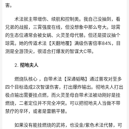
害。
术法就主带增伤、续航和控制类。我自己没抽到，看
兄弟的战报，三霄强度在线，但没想象中那么夸大。琼霄
的生态位通常会被女娲、火灵圣母代替。但还是提议抽个
琼霄。她的传道术法【天翻地覆】满级伤害倍率84%，目
测是全游顶尖，很适合打爆发的智谋大C带。
2.
彻地夫人
燃烧队核心 ，自带术法【深通韬略】通过普攻对至多
四个目标造成2次智谋伤害，打出爆炸输出。彻地夫人打出
极点输出需要挂点燃，而火灵圣母自带术法被动刚好是挂
燃烧，二者定位并不完全冲突。可以把彻地夫人当做不带
禁疗的辛环，或者是雷鹏平替。
如果没有能挂燃烧的武将，也没金/紫色术法代替，可