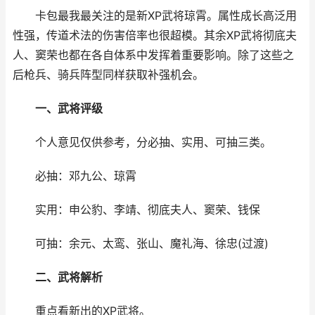
卡包最我最关注的是新XP武将琼霄。属性成长高泛用
性强，传道术法的伤害倍率也很超模。其余XP武将彻底夫
人、窦荣也都在各自体系中发挥着重要影响。除了这些之
后枪兵、骑兵阵型同样获取补强机会。
一、武将评级
个人意见仅供参考，分必抽、实用、可抽三类。
必抽：邓九公、琼霄
实用：申公豹、李靖、彻底夫人、窦荣、钱保
可抽：余元、太鸾、张山、魔礼海、徐忠(过渡)
二、武将解析
重点看新出的XP武将。