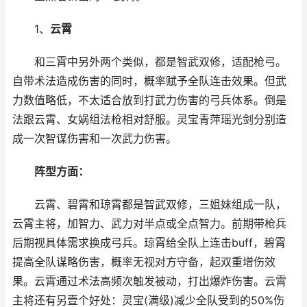
1、
云霄
和三霄中另外两个类似，都是智武双修，适配枪弓。
自带术法造成伤害的同时，概率赋予全队连击效果。但武
力数值略低，不太适合放到打武力伤害的弓兵体系。倒是
法跟云霄、女娲组法枪相对舒服。灵宝青萍瑶光剑分别造
成一次智谋伤害和一次武力伤害。
阵型方面：
云霄、碧霄和琼霄都是智武双修，三姐妹组成一队，
云霄主将，加智力、武力对半点或全点智力。前期带枪兵
后期视具体需求换成弓兵。琼霄给全队上连击buff，碧霄
提高全队谋略伤害，概率无视对方守备，起双重增伤效
果。云霄通过术法高频次触发被动，打出爆炸伤害。云霄
主将还有另壹个好处：灵宝(满级)减少全队受到的50%伤