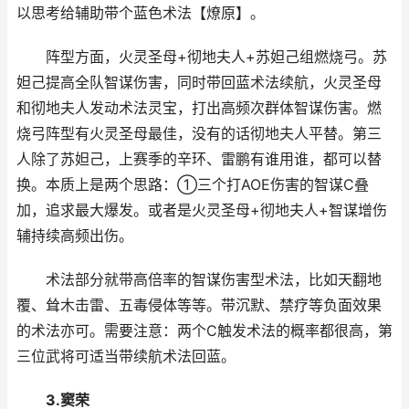
以思考给辅助带个蓝色术法【燎原】。
阵型方面，火灵圣母+彻地夫人+苏妲己组燃烧弓。苏
妲己提高全队智谋伤害，同时带回蓝术法续航，火灵圣母
和彻地夫人发动术法灵宝，打出高频次群体智谋伤害。燃
烧弓阵型有火灵圣母最佳，没有的话彻地夫人平替。第三
人除了苏妲己，上赛季的辛环、雷鹏有谁用谁，都可以替
换。本质上是两个思路：①三个打AOE伤害的智谋C叠
加，追求最大爆发。或者是火灵圣母+彻地夫人+智谋增伤
辅持续高频出伤。
术法部分就带高倍率的智谋伤害型术法，比如天翻地
覆、耸木击雷、五毒侵体等等。带沉默、禁疗等负面效果
的术法亦可。需要注意：两个C触发术法的概率都很高，第
三位武将可适当带续航术法回蓝。
3.窦荣