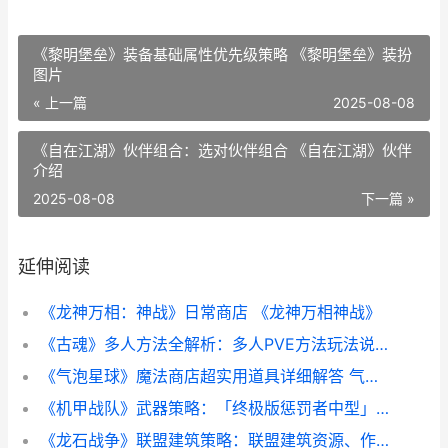
《黎明堡垒》装备基础属性优先级策略 《黎明堡垒》装扮
图片
« 上一篇
2025-08-08
《自在江湖》伙伴组合：选对伙伴组合 《自在江湖》伙伴
介绍
2025-08-08
下一篇 »
延伸阅读
《龙神万相：神战》日常商店 《龙神万相神战》
《古魂》多人方法全解析：多人PVE方法玩法说明 魂血古戒
《气泡星球》魔法商店超实用道具详细解答 气泡星球下载安装
《机甲战队》武器策略：「终极版惩罚者中型」武器详细解答 机甲战队游戏视频
《龙石战争》联盟建筑策略：联盟建筑资源、作用详细解答 龙只战争