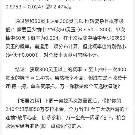
0.9753 = 0.0247 (约 2.47%)。
通过累积50灵玉达到300灵玉以上(较复杂且概率极
低)：需要至少抽中 **6次50灵玉 (6 * 50 = 300)。单次
抽中50灵玉概率为0.004。在十次抽奖中抽中至少6次50
灵玉的概率，需运用二项分布计算，但此概率值特别微小
(远低于0.0001)，对总概率贡献可忽略不计。
结论：获取300灵玉以上的概率 ≈ 至少抽中一次400
灵玉的概率 ≈ 2.47%。虽然概率不高，但胜在是不收费十
连!搏一搏，单车变摩托，万一你就是那个天选欧皇呢?
【拓展资料】下周一奥兹玛次数重置后，带好你的
240个印章和50万泰拉本金，全力出击! 至于大话西游的十
连抽?放平心态，佛系参和，万一金光一闪呢?记下，机会
永远留给有准备(和一点点运气)的人!