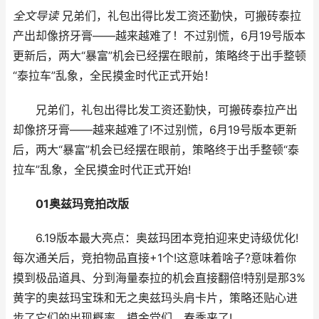
全文导读
兄弟们，礼包出得比发工资还勤快，可搬砖泰拉
产出却像挤牙膏——越来越难了！不过别慌，6月19号版本
更新后，两大“暴富”机会已经摆在眼前，策略终于出手整顿
“泰拉车”乱象，全民摸金时代正式开始！
兄弟们，礼包出得比发工资还勤快，可搬砖泰拉产出
却像挤牙膏——越来越难了!不过别慌，6月19号版本更新
后，两大“暴富”机会已经摆在眼前，策略终于出手整顿“泰
拉车”乱象，全民摸金时代正式开始!
01奥兹玛竞拍改版
6.19版本最大亮点：奥兹玛团本竞拍迎来史诗级优化!
每次通关后，竞拍物品直接+1个!这意味着啥子?意味着你
摸到极品道具、分到海量泰拉的机会直接翻倍!特别是那3%
黄字的奥兹玛宝珠和无之奥兹玛头肩卡片，策略还贴心进
步了它们的出现概率。摸金党们，春季来了!