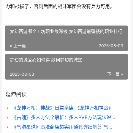
力和战损了，否则后面的战斗军团会没有兵力可用。
梦幻西游哪个工坊职业最赚钱 梦幻西游最赚钱的职业排行
« 上一篇
2025-08-03
梦幻的城爱心如何得 歌词梦幻的城堡
2025-08-03
下一篇 »
延伸阅读
《龙神万相：神战》日常商店 《龙神万相神战》
《古魂》多人方法全解析：多人PVE方法玩法说明 魂血古戒
《气泡星球》魔法商店超实用道具详细解答 气泡星球下载安装