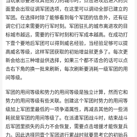
当玩家想要进攻其他势力的城市时，点击进攻后进入的页
面里会出现征调军团选项，在这里可以调动全部已建立的
军团。在选择时除了能够看到每个军团的信息外，还有征
调它们过来需要的行军时刻。军团驻扎的城市离进攻的目
标城市越远，需要的行军时刻和行军成本越高。在成功打
下壹个要地后军团可以得到威名经验，当经验足够可以提
高威名等级，这样军团获取的初始增益就更多了。每次更
新会给出三种增益供选择，如果三个都不适合的话可以点
击右下角的换一批来刷新，每次刷新要消耗一级军团的用
间等级。
军团的用间等级和势力的用间等级是独立计算，然而它和
势力的用间等级有些关联。创建这个军团时势力的用间等
级加上军团里最低的一项争道属性，再减去其他的一些消
耗就是军团的用间等级了。在派遣军团战斗时，结束战斗
后军团里损失的兵力不会恢复，需要点击增援才能恢复兵
力。因此选择同壹个军团进行累战时就要思考它的初始兵