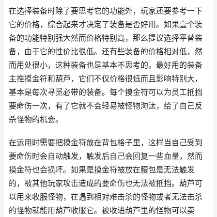
在选择装备时除了要思考它的功能外，玩家还要参考一下
它的价格，综合起来才决定了装备是否好用。如果壹个装
备的功能特别强大然而价格特别高，那么提议选择平替装
备，由于它的性价比很低。还有些装备的价格相对低，然
而用处很小，这种装备也是基本不思考的。最好用的装备
主推摸金符和葫芦，它们不仅价格很低而且影响特别大，
基本是每次寻觅必带的装备。每个摸金符可以为员工抵挡
要命伤一次，有了它就不会轻易被怪物淘汰，给了自己反
杀怪物的机会。
在运用时需要把摸金符放在背包格子里，这样当自己受到
要命伤时会自动触发，触发后自己会回复一些血量，然而
摸金符也会损坏。如果是摸金符被放在腰包是无法触发
的，被其他玩家攻击造成的要命伤也无法被抵挡。葫芦可
以用来收服怪物，在遇到相对难击杀的怪物或者无法击杀
的怪物就能用葫芦收服它。被收进葫芦里的怪物可以卖