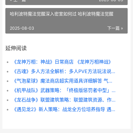
哈利波特魔法觉醒深入密室如何过 哈利波特魔法觉醒
2025-08-03
下一篇 »
延伸阅读
《龙神万相：神战》日常商店 《龙神万相神战》
《古魂》多人方法全解析：多人PVE方法玩法说明 魂血古戒
《气泡星球》魔法商店超实用道具详细解答 气泡星球下载安装
《机甲战队》武器策略：「终极版惩罚者中型」武器详细解答 机甲战队游戏视频
《龙石战争》联盟建筑策略：联盟建筑资源、作用详细解答 龙只战争
《遇见龙2》新人策略：战龙全方位培养指导 遇见龙最强组合