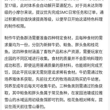
至17级，此时体系会自动解开菜谱配方。对于尚未达到等
级的小摩尔来说，提议优先完成SMC日常任务和订单，通
过积累经验值快速提高等级，以便早日开始这道特色料理
的制作权限。
制作牛奶鱼群汤需要准备四种特定食材，且每种食材的需
求量均为一份，分别为新鲜牛奶、鲶鱼、胖头鱼和桂花
鱼。这四种食材涵盖了畜牧产品和水产资源，需要玩家在
庄园的不同区域进行收集。食材的质量并不会影响料理的
成功和否，即使运用普通质量的原材料，也能顺利完成烹
饪，因此平民玩家无需刻意追求稀有食材。牛奶需通过牧
场养殖体系获取，先前往尤尤的牧场商店购买奶牛幼崽，
饲养至成年后每天可收集牛奶。三种鱼类则需通过钓鱼获
取，其中鲶鱼和胖头鱼属于常见鱼种，在家园池塘或拉雅
雪山的水域运用初级鱼饵即可钓到。桂花鱼相对稀有，提
议在雨天前往雪山垂钓。