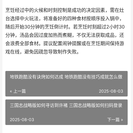
烹饪经过中的火候和时刻控制是成功的决定因素，需在灶
台选择中火玩法，将准备好的四种食材按顺序投入锅中，
随后开始30分钟的烹饪倒计时。若烹饪时刻超过2小时30
分钟，汤品会因过度加热而煮糊，不仅无法获取成品，还
会浪费全部食材。提议配置闹钟提醒或在烹饪期间保持游
戏在线，避免因疏忽导致制作失败。
地铁跑酷没有诀窍如何达成 地铁跑酷没有技巧成就怎么做
« 上一篇
2025-08-03
三国志战略版如何寻访到许褚 三国志战略版如何扫码登录
2025-08-03
下一篇 »