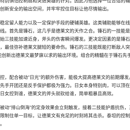
特别惧怕控制链和突进英雄的针对。因此为他选择一位合适的辅
创新安全的输出空间，并牢牢控住目标让他尽情输出。
稳定留人能力以及一定保护手段的硬辅英雄。这类辅助能够在线
线。首先是锤石，这几乎是德莱文的天作之合。锤石的一技能是
始三技能加速近身，斧头的伤害瞬间爆发。更决定因素的是锤石
，最佳弥补德莱文腿短的要命伤。锤石的三技能既能打断敌人突
能创新出德莱文最梦寐以求的输出环境。组合的精髓在于锤石先
控，配合被动“日光”的额外伤害，能极大提高德莱文的前期爆发
先手开团还是反手保护都极为强力。日女本身特别肉，可以顶在
日女控到谁，德莱文的斧头就砍给谁，简单粗暴且高效。
被动“排山倒海”的定身效果会立刻触发，接着二技能护盾抗伤，
限制住单一目标，让德莱文有充足的时刻将其击杀。泰坦的控制
。