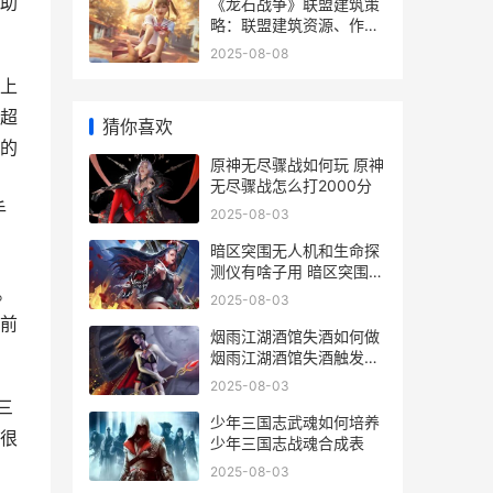
助
《龙石战争》联盟建筑策
略：联盟建筑资源、作用
详细解答 龙只战争
2025-08-08
上
超
猜你喜欢
的
原神无尽骤战如何玩 原神
无尽骤战怎么打2000分
手
2025-08-03
暗区突围无人机和生命探
测仪有啥子用 暗区突围无
。
人机玩法
2025-08-03
前
烟雨江湖酒馆失酒如何做
烟雨江湖酒馆失酒触发不
了
2025-08-03
三
少年三国志武魂如何培养
很
少年三国志战魂合成表
2025-08-03