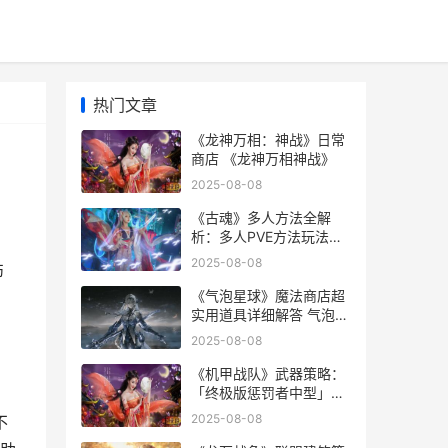
热门文章
《龙神万相：神战》日常
商店 《龙神万相神战》
2025-08-08
《古魂》多人方法全解
析：多人PVE方法玩法说
明 魂血古戒
2025-08-08
伤
《气泡星球》魔法商店超
实用道具详细解答 气泡星
球下载安装
2025-08-08
《机甲战队》武器策略：
「终极版惩罚者中型」武
器详细解答 机甲战队游戏
2025-08-08
不
视频