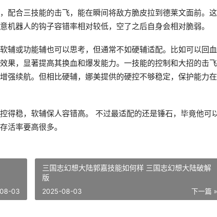
，配合三技能的击飞，能在瞬间将敌方脆皮拉到德莱文面前。这
意机器人的钩子容错率相对较低，空了之后自身会相对脆弱。
软辅或功能辅也可以思考，但通常不如硬辅适配。比如可以回血
效果，显著提高其换血和爆发能力。一技能的控制和大招的击飞
增强续航。但相比硬辅，娜美提供的硬控不够稳定，保护能力在
控得稳，软辅保人容错高。 不过最适配的还是锤石，毕竟他可
存活率要高很多。
三国志幻想大陆郭嘉技能如何样 三国志幻想大陆破解
版
08-03
2025-08-03
下一篇 