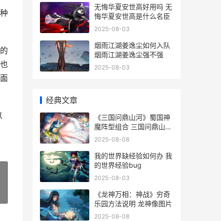
无悔华夏安世高好用吗 无
种
悔华夏安世高是什么名臣
2025-08-03
烟雨江湖姜逸尘如何入队
的
烟雨江湖姜逸尘强不强
也
2025-08-03
面
经典文章
以
《三国问鼎山河》蜀国神
魔阵型组合 三国问鼎山河
破解版
2025-08-08
我的世界缺经验如何办 我
的世界经验bug
2025-08-03
《龙神万相：神战》穷奇
»
乐园方法说明 龙神像图片
2025-08-08