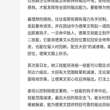
过他缺乏位移技能且依赖持续输出环境，使得他
搭档，才能发挥他全部的输出能力。要能够为他
最理想的搭档，往往是那些拥有强力先手控制、
发起要命进攻，并在团战中为德莱文筑起一道防
远距离钩子，一旦命中敌人，德莱文就能立刻开
二技能，它能将德莱文从危险位置拉回安全地带
进，也能在留人时回刷，配合大招“的减速墙，
控住，德莱文跟上秒杀。
其次是日女，她三技能突进接一技能可以稳定点
到达六级后，大招有大范围眩晕和减速，无论是
面吸收伤害，让德莱文安心在后排输出。打法上
泰坦以控制链稳定著称，一技能的钩子命中后，
技能范围减速，最后大招的锁定击飞，能长时刻
难被躲避，能为德莱文提供特别可靠的输出目标