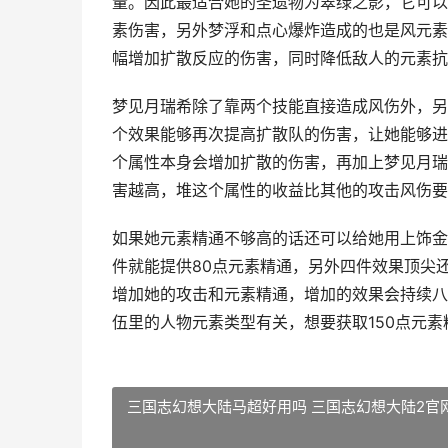
量。因此最适合她的圣遗物为翠绿之影，它可以
素伤害，另外梦浮和点心爆炸造成的也是风元素
幅增加扩散反应的伤害，同时降低敌人的元素抗
梦见月瑞希除了靠两个技能直接造成风伤外，另
个效果能够再次提高扩散队的伤害，让她能够进
个属性本身会增加扩散的伤害，再加上梦见月瑞
害越高，堆这个属性的收益比其他的攻击风伤要
如果她元素精通不够高的话还可以给她用上饰金
件就能提供80点元素精通，另外四件效果顶尖
增加她的攻击和元素精通，增加的效果会持续八
伍里的人物元素类型有关，想要获取150点元
三国志幻想大陆马超好用吗 三国志幻想大陆2官