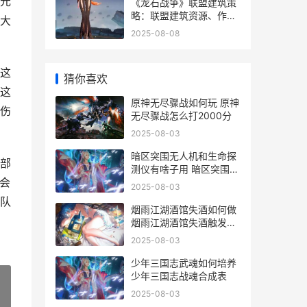
元
《龙石战争》联盟建筑策
略：联盟建筑资源、作用
大
详细解答 龙只战争
2025-08-08
这
猜你喜欢
这
原神无尽骤战如何玩 原神
伤
无尽骤战怎么打2000分
2025-08-03
暗区突围无人机和生命探
部
测仪有啥子用 暗区突围无
会
人机玩法
2025-08-03
队
烟雨江湖酒馆失酒如何做
烟雨江湖酒馆失酒触发不
了
2025-08-03
少年三国志武魂如何培养
少年三国志战魂合成表
2025-08-03