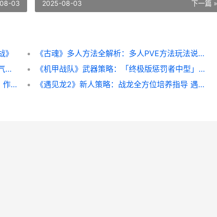
08-03
2025-08-03
下一篇 
战》
《古魂》多人方法全解析：多人PVE方法玩法说明 魂血古戒
《气泡星球》魔法商店超实用道具详细解答 气泡星球下载安装
《机甲战队》武器策略：「终极版惩罚者中型」武器详细解答 机甲战队游戏视频
《龙石战争》联盟建筑策略：联盟建筑资源、作用详细解答 龙只战争
《遇见龙2》新人策略：战龙全方位培养指导 遇见龙最强组合