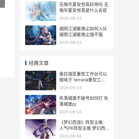
»
无悔华夏安世高好用吗 无
悔华夏安世高是什么名臣
2025-08-03
烟雨江湖姜逸尘如何入队
烟雨江湖姜逸尘强不强
2025-08-03
经典文章
泰拉瑞亚重型工作台可以
做啥子 terraria重型工作
台
2025-08-03
失落城堡不破号如何打 失
落城堡pj
2025-08-03
《梦幻西游》阵型主推：
人气PK阵型主推 梦幻西
游阵法效果大全
2025-08-08