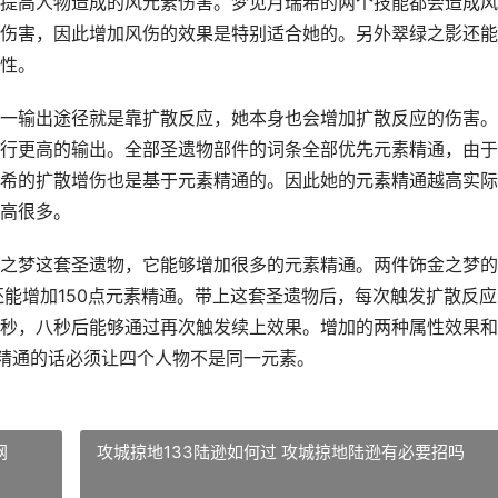
提高人物造成的风元素伤害。梦见月瑞希的两个技能都会造成风
伤害，因此增加风伤的效果是特别适合她的。另外翠绿之影还能
性。
一输出途径就是靠扩散反应，她本身也会增加扩散反应的伤害。
行更高的输出。全部圣遗物部件的词条全部优先元素精通，由于
希的扩散增伤也是基于元素精通的。因此她的元素精通越高实际
高很多。
之梦这套圣遗物，它能够增加很多的元素精通。两件饰金之梦的
还能增加150点元素精通。带上这套圣遗物后，每次触发扩散反应
秒，八秒后能够通过再次触发续上效果。增加的两种属性效果和
素精通的话必须让四个人物不是同一元素。
网
攻城掠地133陆逊如何过 攻城掠地陆逊有必要招吗