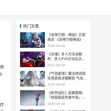
热门文章
《龙神万相：神战》日常
商店 《龙神万相神战》
2025-08-08
《古魂》多人方法全解
析：多人PVE方法玩法说
明 魂血古戒
2025-08-08
供
《气泡星球》魔法商店超
队
实用道具详细解答 气泡星
球下载安装
2025-08-08
《机甲战队》武器策略：
「终极版惩罚者中型」武
器详细解答 机甲战队游戏
2025-08-08
疗
视频