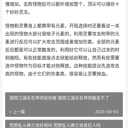
慢增加，击败怪物后可以额外增加壹个，顶尖可以储存十
个妙妙灵冻。
怪物和灵蕈身上都携带有元素，开局选择时还要看这一关
出现的怪物大部分是啥子元素的，利用灵蕈攻击附带的元
素进行反应可以扩大攻击范围或者增加伤害。全部的元素
反应都是可以正常触发的，利用好它可以让自己过关的时
刻缩短。有些技能直接点击就能给前释放，然而有些需要
选中怪物作为目标才能对他释放。这种技能提议先选攻击
高的怪物，由于它们的伤害高，很容易让灵蕈掉血。
烟雨江湖无名琴师如何做 烟雨江湖无名琴师触发不了
« 上一篇
2025-08-03
荒野乱斗弗兰肯好用吗 荒野乱斗弗兰肯是巨人吗