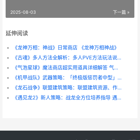
2025-08-03
下一篇 »
延伸阅读
《龙神万相：神战》日常商店 《龙神万相神战》
《古魂》多人方法全解析：多人PVE方法玩法说明 魂血古戒
《气泡星球》魔法商店超实用道具详细解答 气泡星球下载安装
《机甲战队》武器策略：「终极版惩罚者中型」武器详细解答 机甲战队游戏视频
《龙石战争》联盟建筑策略：联盟建筑资源、作用详细解答 龙只战争
《遇见龙2》新人策略：战龙全方位培养指导 遇见龙最强组合