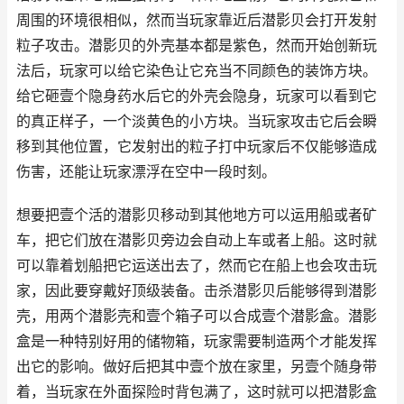
周围的环境很相似，然而当玩家靠近后潜影贝会打开发射
粒子攻击。潜影贝的外壳基本都是紫色，然而开始创新玩
法后，玩家可以给它染色让它充当不同颜色的装饰方块。
给它砸壹个隐身药水后它的外壳会隐身，玩家可以看到它
的真正样子，一个淡黄色的小方块。当玩家攻击它后会瞬
移到其他位置，它发射出的粒子打中玩家后不仅能够造成
伤害，还能让玩家漂浮在空中一段时刻。
想要把壹个活的潜影贝移动到其他地方可以运用船或者矿
车，把它们放在潜影贝旁边会自动上车或者上船。这时就
可以靠着划船把它运送出去了，然而它在船上也会攻击玩
家，因此要穿戴好顶级装备。击杀潜影贝后能够得到潜影
壳，用两个潜影壳和壹个箱子可以合成壹个潜影盒。潜影
盒是一种特别好用的储物箱，玩家需要制造两个才能发挥
出它的影响。做好后把其中壹个放在家里，另壹个随身带
着，当玩家在外面探险时背包满了，这时就可以把潜影盒