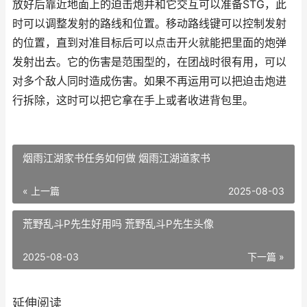
放好后靠近地面上的迫击炮并和它交互可以准备STG，此
时可以调整发射的路线和位置。移动路线键可以控制发射
的位置，直到对准目标后可以点击开火就能把里面的炮弹
发射出去。它的伤害是范围型的，在团战时很有用，可以
对多个敌人同时造成伤害。如果不再运用可以把迫击炮进
行拆除，这时可以把它拿在手上或者收进背包里。
烟雨江湖家书任务如何做 烟雨江湖道家书
« 上一篇
2025-08-03
荒野乱斗P先生好用吗 荒野乱斗P先生头像
2025-08-03
下一篇 »
延伸阅读