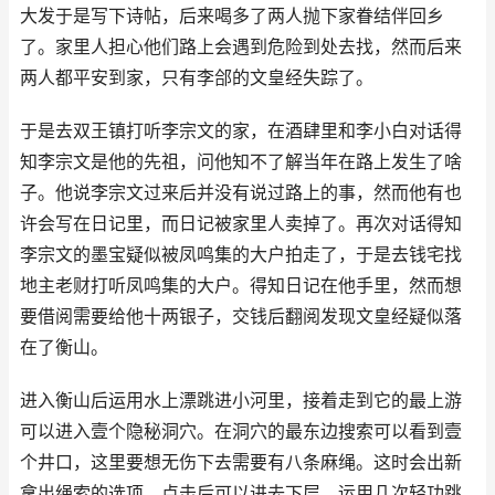
大发于是写下诗帖，后来喝多了两人抛下家眷结伴回乡
了。家里人担心他们路上会遇到危险到处去找，然而后来
两人都平安到家，只有李郃的文皇经失踪了。
于是去双王镇打听李宗文的家，在酒肆里和李小白对话得
知李宗文是他的先祖，问他知不了解当年在路上发生了啥
子。他说李宗文过来后并没有说过路上的事，然而他有也
许会写在日记里，而日记被家里人卖掉了。再次对话得知
李宗文的墨宝疑似被凤鸣集的大户拍走了，于是去钱宅找
地主老财打听凤鸣集的大户。得知日记在他手里，然而想
要借阅需要给他十两银子，交钱后翻阅发现文皇经疑似落
在了衡山。
进入衡山后运用水上漂跳进小河里，接着走到它的最上游
可以进入壹个隐秘洞穴。在洞穴的最东边搜索可以看到壹
个井口，这里要想无伤下去需要有八条麻绳。这时会出新
拿出绳索的选项，点击后可以进去下层，运用几次轻功跳