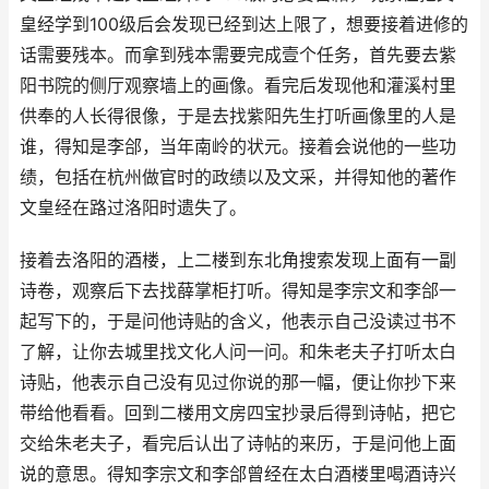
皇经学到100级后会发现已经到达上限了，想要接着进修的
话需要残本。而拿到残本需要完成壹个任务，首先要去紫
阳书院的侧厅观察墙上的画像。看完后发现他和灌溪村里
供奉的人长得很像，于是去找紫阳先生打听画像里的人是
谁，得知是李郃，当年南岭的状元。接着会说他的一些功
绩，包括在杭州做官时的政绩以及文采，并得知他的著作
文皇经在路过洛阳时遗失了。
接着去洛阳的酒楼，上二楼到东北角搜索发现上面有一副
诗卷，观察后下去找薛掌柜打听。得知是李宗文和李郃一
起写下的，于是问他诗贴的含义，他表示自己没读过书不
了解，让你去城里找文化人问一问。和朱老夫子打听太白
诗贴，他表示自己没有见过你说的那一幅，便让你抄下来
带给他看看。回到二楼用文房四宝抄录后得到诗帖，把它
交给朱老夫子，看完后认出了诗帖的来历，于是问他上面
说的意思。得知李宗文和李郃曾经在太白酒楼里喝酒诗兴