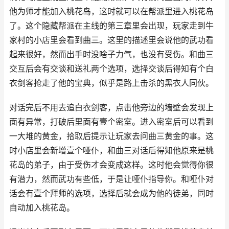
他为师才能加入桃花岛，这时就可以在帮派里进入桃花岛
了。这个隐藏帮派在主线的第三章里会出现，玩家走到牛
家村的小店里会看到曲三。这里的描述里会说他的武功看
起来很好，然而出手时没啥子力气，也没有受伤。和曲三
交互后会有交谈和送礼两个选项，选择交谈后得知有个白
衣剑客抢走了他的宝典，似乎是路上击杀的黑衣人同伙。
对话完后不用去追白衣剑客，点击他旁边的墙壁会发现上
面有异常，打破后里面有壹个密室。进入密室后可以看到
一大堆的黄金，拾取后提示让玩家去问曲三黄金的事。这
时小店里会新增壹个哑仆，和曲三对话后得知他原来是桃
花岛的弟子，由于受伤才会变成这样。这时他会觉得你很
有潜力，然而武功有些低，于是让哑仆指导你。和哑仆对
话会有壹个拜师的选项，选择后就会成为他的徒弟，同时
自动加入桃花岛。