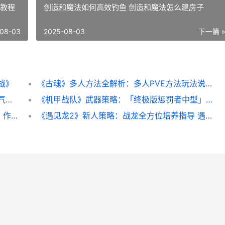
奥教程
创造和魔法如何高效钓鱼 创造和魔法怎么建房子
08-03
2025-08-03
下一篇 
战》
《古魂》多人方法全解析：多人PVE方法玩法说明 魂血古戒
《气泡星球》魔法商店超实用道具详细解答 气泡星球下载安装
《机甲战队》武器策略：「终极版惩罚者中型」武器详细解答 机甲战队游戏视频
《龙石战争》联盟建筑策略：联盟建筑资源、作用详细解答 龙只战争
《遇见龙2》新人策略：战龙全方位培养指导 遇见龙最强组合