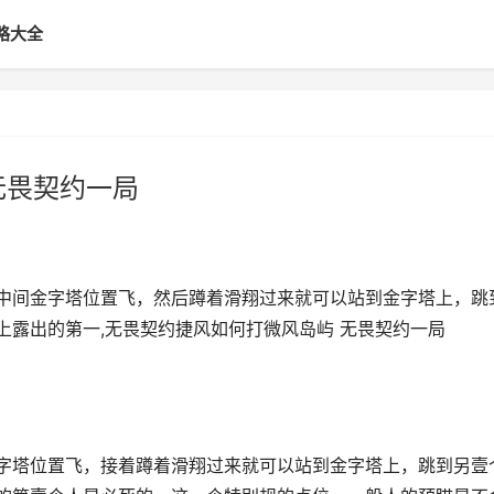
略大全
无畏契约一局
中间金字塔位置飞，然后蹲着滑翔过来就可以站到金字塔上，跳
上露出的第一,无畏契约捷风如何打微风岛屿 无畏契约一局
字塔位置飞，接着蹲着滑翔过来就可以站到金字塔上，跳到另壹