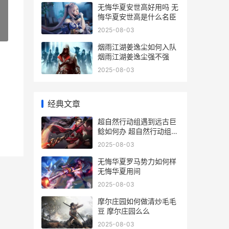
无悔华夏安世高好用吗 无
悔华夏安世高是什么名臣
2025-08-03
»
烟雨江湖姜逸尘如何入队
烟雨江湖姜逸尘强不强
2025-08-03
经典文章
超自然行动组遇到远古巨
鲶如何办 超自然行动组遇
到精绝女王怎么办
2025-08-03
无悔华夏罗马势力如何样
无悔华夏用间
2025-08-03
摩尔庄园如何做清炒毛毛
豆 摩尔庄园么么
2025-08-03