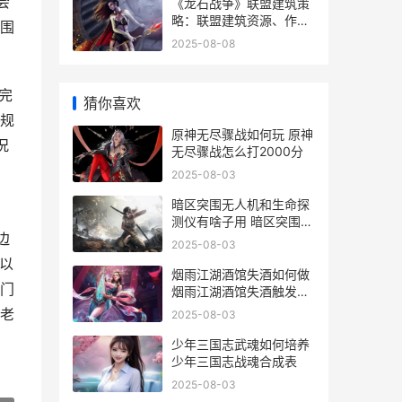
会
《龙石战争》联盟建筑策
略：联盟建筑资源、作用
围
详细解答 龙只战争
2025-08-08
完
猜你喜欢
规
原神无尽骤战如何玩 原神
况
无尽骤战怎么打2000分
2025-08-03
暗区突围无人机和生命探
测仪有啥子用 暗区突围无
边
人机玩法
2025-08-03
以
烟雨江湖酒馆失酒如何做
门
烟雨江湖酒馆失酒触发不
了
老
2025-08-03
少年三国志武魂如何培养
少年三国志战魂合成表
2025-08-03