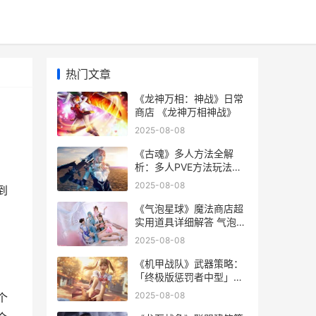
热门文章
《龙神万相：神战》日常
商店 《龙神万相神战》
2025-08-08
《古魂》多人方法全解
析：多人PVE方法玩法说
明 魂血古戒
2025-08-08
到
《气泡星球》魔法商店超
实用道具详细解答 气泡星
球下载安装
2025-08-08
《机甲战队》武器策略：
「终极版惩罚者中型」武
器详细解答 机甲战队游戏
2025-08-08
个
视频