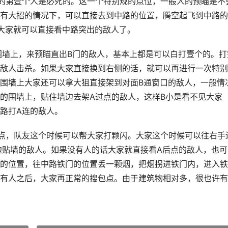
的第壹个人是必死的。这一个特别规的点位，一般人的预瞄是不
有大招的情况下，可以直接去到中路的位置，腾空起飞到中路的
大家就可以直接看中路突出的敌人了。
围墙上，来预瞄直出B门的敌人，基本上都是可以白打壹个的。打
敌人击杀。如果大家直接换到右侧的话，就可以再进行一次特别
围墙上大家还可以拿大狙直接架到对面B通窗口的敌人，一般情
的围墙上，贴住墙边去架A过点的敌人，这样B小是看不见大家
路打A连的敌人。
点，队友这个时候可以帮大家打颗闪。大家这个时候可以往右手
手边贴墙的敌人。如果没有人的话大家就直接看A后点的敌人，也可
的位置，往中路铁门的位置丢一颗烟，把烟拐进铁门内，进入铁
有人之后，大家再正常的搜包点。由于建筑物相对多，很也许有