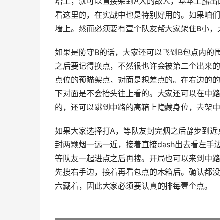
塔上，就可以直接架到A大的敌人，基本上露出
看这里的，在实战中也是特别好用的。如果咱们
墙上。然而必须要有壹个队友帮大家架住B小，
如果是防守B的话，大家还可以飞到B包点内的
之后要记得换点，不然很也许会被第二个出来的
点位的预瞄架点，对面是想差点的。在右边的的
下对面是不会抬头往上看的。大家还可以在中路
的，还可以跳到中路的高箱上隐藏身位，去架中
如果大家选择打A，等队友封完烟之后静步到近
封两颗烟一远一近，接着直接dash出去看左
等队友一起进点之后再搜。开局也可以来到中路
先搜右手边，接着再看包点的木箱后。确认都没
六藏着，因此大家必须要认真的排每壹个点。